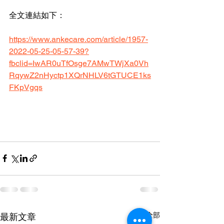
全文連結如下：
https://www.ankecare.com/article/1957-
2022-05-25-05-57-39?
fbclid=IwAR0uTfOsge7AMwTWjXa0Vh
RqywZ2nHyctp1XQrNHLV6tGTUCE1ks
FKpVgqs
查看全部
最新文章