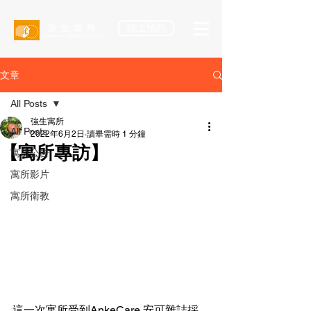
線上預約
文章
All Posts
強生寓所
All Posts
2022年6月2日
讀畢需時 1 分鐘
【寓所專訪】
寓所公告
寓所影片
寓所衛教
這一次寓所受到AnkeCare 安可雜誌採