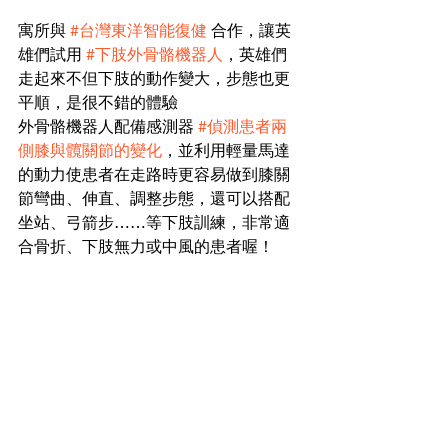
寓所與 
#台灣東洋智能復健
 合作，讓英
雄們試用 
#下肢外骨骼機器人
，英雄們
走起來不但下肢的動作變大，步態也更
平順，是很不錯的體驗
外骨骼機器人配備感測器 
#偵測患者兩
側膝與髖關節的變化
，並利用輕量馬達
的動力使患者在走路時更容易做到膝關
節彎曲、伸直、調整步態，還可以搭配
坐站、弓箭步……等下肢訓練，非常適
合骨折、下肢無力或中風的患者喔！