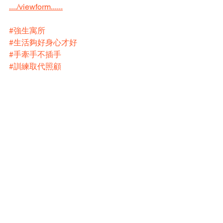
..../viewform......
#強生寓所
#生活夠好身心才好
#手牽手不插手
#訓練取代照顧