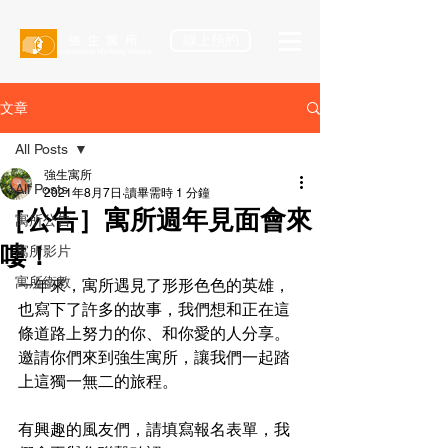
線上預約
文章
All Posts
強生寓所
All Posts
2021年8月7日
讀畢需時 1 分鐘
［公告］寓所週年見面會來
寓所公告
嘍！
寓所影片
寓所衛教
一年來，寓所遇見了形形色色的英雄，
也寫下了許多的故事，我們想和正在這
條道路上努力的你、和你愛的人分享。
邀請你們來到強生寓所，讓我們一起踏
上這獨一無二的旅程。
有興趣的風友們，請填寫報名表單，我