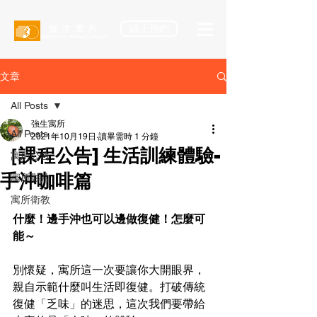
線上預約
文章
All Posts
強生寓所
All Posts
2021年10月19日
讀畢需時 1 分鐘
［課程公告] 生活訓練體驗-
寓所公告
手沖咖啡篇
寓所影片
寓所衛教
什麼！邊手沖也可以邊做復健！怎麼可
能～
別懷疑，寓所這一次要讓你大開眼界，
親自示範什麼叫生活即復健。打破傳統
復健「乏味」的迷思，這次我們要帶給