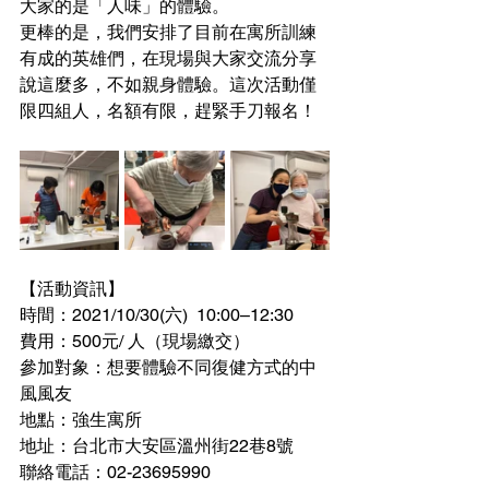
大家的是「人味」的體驗。
更棒的是，我們安排了目前在寓所訓練
有成的英雄們，在現場與大家交流分享
說這麼多，不如親身體驗。這次活動僅
限四組人，名額有限，趕緊手刀報名！
【活動資訊】
時間：2021/10/30(六)  10:00–12:30
費用：500元/ 人（現場繳交）
參加對象：想要體驗不同復健方式的中
風風友
地點：強生寓所
地址：台北市大安區溫州街22巷8號
聯絡電話：02-23695990