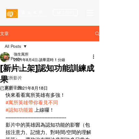
線上預約
文章
All Posts
強生寓所
All Posts
2021年8月4日
讀畢需時 1 分鐘
[新片上架]認知功能訓練成
寓所公告
果
寓所影片
寓所衛教
已更新：
2021年8月18日
快來看看寓所英雄有多強！
#寓所英雄帶你看見不同
#認知功能篇
 上線囉！
---------------------------------------
影片中的英雄因為認知功能的影響（包
括注意力、記憶力、對時間/空間的理解