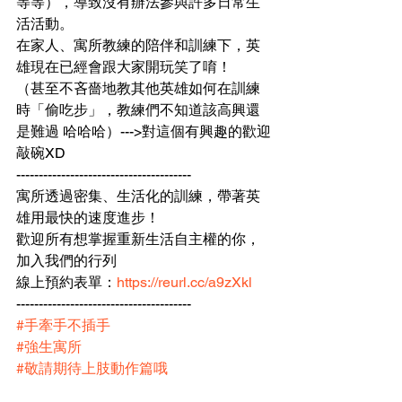
等等），導致沒有辦法參與許多日常生
活活動。
在家人、寓所教練的陪伴和訓練下，英
雄現在已經會跟大家開玩笑了唷！
（甚至不吝嗇地教其他英雄如何在訓練
時「偷吃步」，教練們不知道該高興還
是難過 哈哈哈）--->對這個有興趣的歡迎
敲碗XD
---------------------------------------
寓所透過密集、生活化的訓練，帶著英
雄用最快的速度進步！
歡迎所有想掌握重新生活自主權的你，
加入我們的行列 
線上預約表單：
https://reurl.cc/a9zXkl
---------------------------------------
#手牽手不插手
#強生寓所
#敬請期待上肢動作篇哦