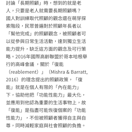
討論「長期照顧」時，想到的就是老
人，只要是老人就需要長期照顧嗎？
國人對訓練取代照顧的觀念還在萌芽探
索階段，民眾普遍對於照顧年長者以
「幫他完成」的照顧觀念，被照顧者可
以從參與日常生活活動，達到獨立生活
能力提升，缺乏這方面的觀念及可行策
略。2016年國際高齡聯盟於哥本哈根舉
行的高峰會議 ，關於「復能
（reablement）」（Mishra & Barratt,
2016）的理念提出的照顧政策，「復
能」就是在個人有限的「內在能力」
下，協助他把「功能性能力」最大化，
並應用到他認為重要的生活事物上，故
「復能」是指盡可能恢復個案的「功能
性能力」，不但被照顧者獲得自主與自
尊，同時減輕家庭與社會照顧的負擔。