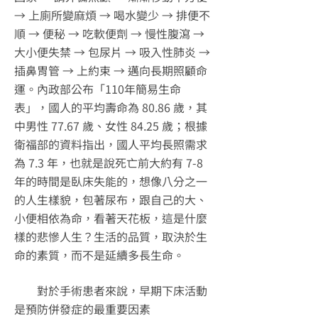
→ 上廁所變麻煩 → 喝水變少 → 排便不
順 → 便秘 → 吃軟便劑 → 慢性腹瀉 →
大小便失禁 → 包尿片 → 吸入性肺炎 →
插鼻胃管 → 上約束 → 邁向長期照顧命
運。內政部公布「110年簡易生命
表」，國人的平均壽命為 80.86 歲，其
中男性 77.67 歲、女性 84.25 歲；根據
衛福部的資料指出，國人平均長照需求
為 7.3 年，也就是說死亡前大約有 7-8
年的時間是臥床失能的，想像八分之一
的人生樣貌，包著尿布，跟自己的大、
小便相依為命，看著天花板，這是什麼
樣的悲慘人生？生活的品質，取決於生
命的素質，而不是延續多長生命。
對於手術患者來說，早期下床活動
是預防併發症的最重要因素