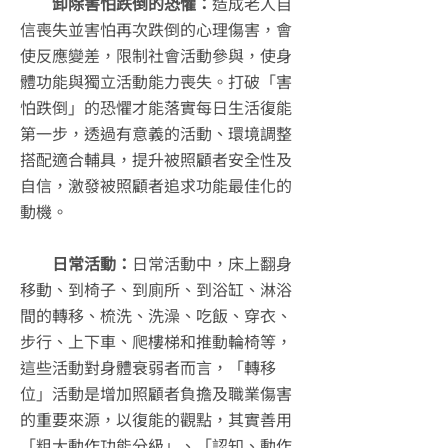
卸除害怕跌倒的恐懼：
造成老人自
信喪失並害怕再次跌倒的心理傷害，會
使反應變差，限制社會活動參與，使身
體功能與獨立活動能力喪失。打破「害
怕跌倒」的恐懼才能落實每日生活復能
第一步，透過有意義的活動、環境調整
搭配適合輔具，提升被照顧者安全性及
自信，激發被照顧者追求功能最佳化的
動機。
日常活動：
日常活動中，床上翻身
移動、到椅子、到廁所、到浴缸、淋浴
間的轉移、梳洗、洗澡、吃飯、穿衣、
步行、上下車、爬樓梯和推動輪椅等，
這些活動對身體衰弱者而言，「轉移
位」活動是增加照顧者負擔及職業傷害
的重要來源，以復能的觀點，其實善用
「粗大動作功能分級」、「認知、動作