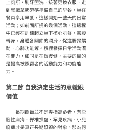
上廁所，刷牙盥洗，接著更換衣服，走
到餐廳拿起碗筷準備自己的早餐，坐在
餐桌享用早餐，這樣開始一整天的日常
活動；如前面所提的幾個活動，這過程
中已經在訓練起立坐下核心肌群，彎腰
轉身，身體各關節的潤滑，促進腸胃蠕
動，心肺功能等。積極發揮日常活動潛
在能力，如同是在做復健，主要的目的
是提高被照顧者的活動能力和功能能
力。
第二節 自我決定生活的意義跟
價值
長期照顧並不是專指高齡者，有些
腦性麻痺、脊椎損傷、罕見疾病、小兒
麻痺才是真正長期照顧的對象。那為何