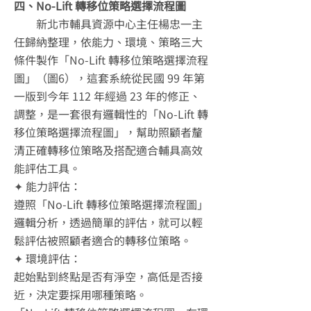
四、No-Lift 轉移位策略選擇流程圖
新北市輔具資源中心主任楊忠一主
任歸納整理，依能力、環境、策略三大
條件製作「No-Lift 轉移位策略選擇流程
圖」（圖6），這套系統從民國 99 年第
一版到今年 112 年經過 23 年的修正、
調整，是一套很有邏輯性的「No-Lift 轉
移位策略選擇流程圖」，幫助照顧者釐
清正確轉移位策略及搭配適合輔具高效
能評估工具。
✦ 能力評估：
遵照「No-Lift 轉移位策略選擇流程圖」
邏輯分析，透過簡單的評估，就可以輕
鬆評估被照顧者適合的轉移位策略。
✦ 環境評估：
起始點到終點是否有淨空，高低是否接
近，決定要採用哪種策略。