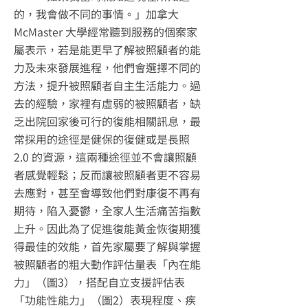
的，我會做不同的事情。」加拿大
McMaster 大學經常聽到服務的個案家
屬表示，若是能更早了解被照顧者的能
力及未來發展進程，他們會選擇不同的
方法，提升被照顧者自主生活能力。過
去的經驗，家裡有虛弱的被照顧者，缺
乏出院回家後可行的復能相關訊息，最
常採用的途徑是健保的復健或是長照
2.0 的資源，這兩種途徑並不會讓照顧
者感覺輕鬆；反而讓被照顧者更不容易
去應對，甚至會導致他們對康復不再有
期待，陷入憂鬱，全家人生活痛苦指數
上升。因此為了促進復能黃金恢復期獲
得最佳的效能，首先家屬要了解與掌握
被照顧者的粗大動作評估量表「內在能
力」（圖3），搭配自立支援評估表
「功能性能力」（圖2）表現程度、疾