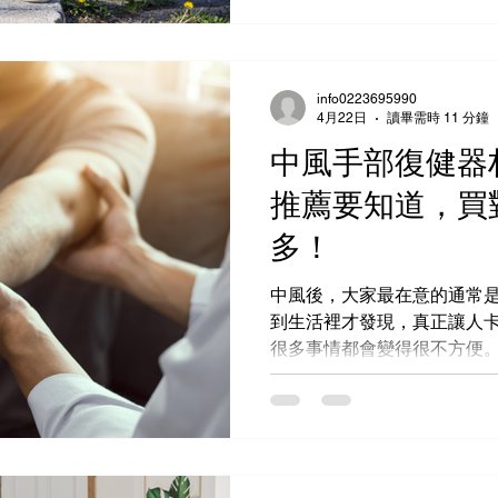
可以先觀察，哪些狀況則建
info0223695990
4月22日
讀畢需時 11 分鐘
中風手部復健器
推薦要知道，買
多！
中風後，大家最在意的通常
到生活裡才發現，真正讓人
很多事情都會變得很不方便
適合的中風手部復健器材，
來。接下來，本文會從較專
解如何挑選合適的輔具與訓