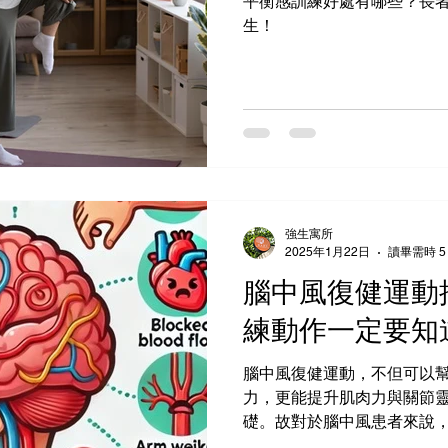
平衡感訓練好處有哪些？長者
生！
強生寓所
2025年1月22日
讀畢需時 5
腦中風復健運動
練動作一定要知
腦中風復健運動，不但可以
力，更能提升肌肉力與關節
礎。故對於腦中風患者來說
復是有很大的相關性。如果