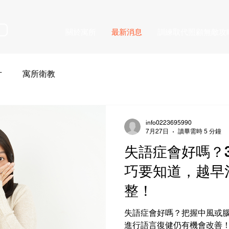
關於寓所
最新消息
訓練取代照顧無敵攻
片
寓所衛教
info0223695990
7月27日
讀畢需時 5 分鐘
失語症會好嗎？
巧要知道，越早
整！
失語症會好嗎？把握中風或腦
進行語言復健仍有機會改善