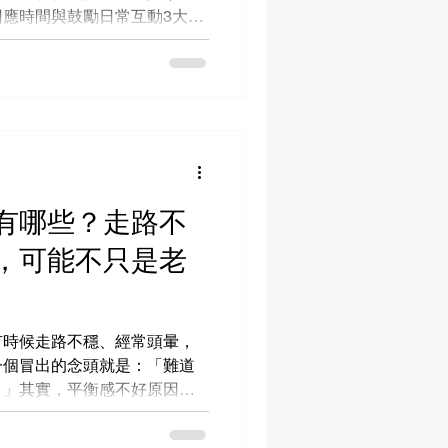
應時間與鼓勵日常互動3大家
專業復健照護資源，陪伴患者
信生活！
有哪些？走路不
，可能不只是老
有時候走路不穩、經常頭暈，
一個冒出的念頭就是：「難道
？」其實，平衡感不好原因有
這麼單純。接下來，本文會帶
好原因，幫助你分辨哪些情況