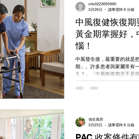
info0223695990
3月26日
讀畢需時 6 分鐘
中風復健恢復期
黃金期掌握好，
惱！
中風發生後，最重要的就是
期」。許多患者與家屬常有
久？」「中風恢復期是不是
過程具有明確的階段性，只
訓練，恢復日常生活能力是
將帶你深入了解中風恢復期
清方向，安心迎接康復之路
強生寓所
3月25日
讀畢需時 6 分鐘
PAC 收案條件