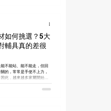
議盡快就醫評估！
材如何挑選？5大
對輔具真的差很
是能不能站、能不能走，但回
卡關的，常常是手使不上力，
。因此，越來越多家屬開始找
希望幫助患者把手慢慢練回
業的角度帶大家判斷需求，了
練方向！