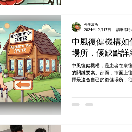
還是很害怕的話，不妨就...
強生寓所
2024年12月17日
讀畢需時 
中風復健機構如
場所，優缺點詳
中風復健機構，是患者在康
的關鍵要素。然而，市面上
擇最適合自己的復健場所，
的地方。而每位患者需求不
護，有些則重視心理支持與
能讓患者安心復健，使得康復.