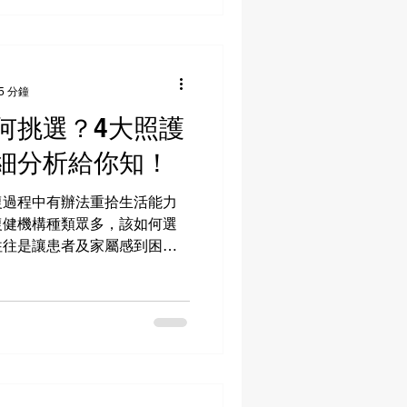
5 分鐘
何挑選？4大照護
細分析給你知！
復過程中有辦法重拾生活能力
復健機構種類眾多，該如何選
往往是讓患者及家屬感到困惑
同，有些需要密集的醫療照
社交環境。故唯有選對機構才
..