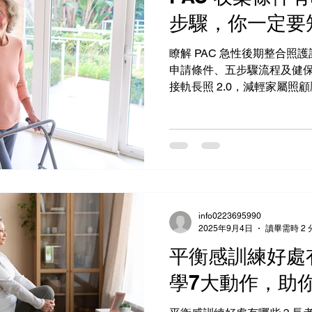
步驟，你一定要
瞭解 PAC 急性後期整合照
申請條件、五步驟流程及健
接軌長照 2.0，減輕家屬照
info0223695990
2025年9月4日
讀畢需時 2 
平衡感訓練好處
學7大動作，助