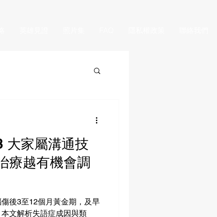
略
英雄見證
照片集
FAQ
隱私權政策
聯絡我們
3 大家屬溝通技
治療越有機會調
傷後3至12個月黃金期，及早
！本文解析失語症成因與類