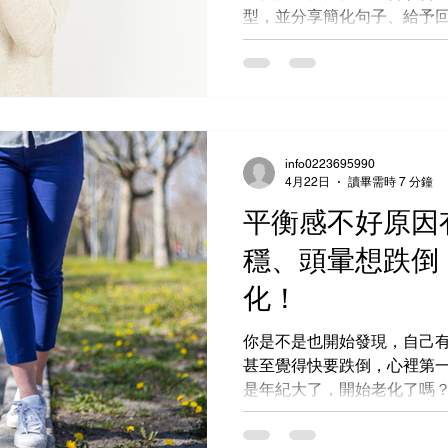
型，並分享簡化句子、給予回
屬溝通技巧。強生寓所提供
逐步找回溝通能力，重拾自
info0223695990
4月22日
讀畢需時 7 分鐘
平衡感不好原因
穩、頭暈想跌倒
化！
你是不是也開始發現，自己
甚至覺得快要跌倒，心裡第
是年紀大了，開始老化了嗎
很多，真的不只是年齡增長
你一起了解常見的平衡感不