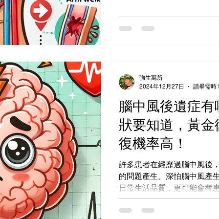
健運動還不清楚的話，不妨就
動作學起吧！...
強生寓所
2024年12月27日
讀畢需時 
腦中風後遺症有
狀要知道，黃金
復機率高！
許多患者在經歷過腦中風後
的問題產生。深怕腦中風產
日常生活品質，更可能會替
你知道嗎？ 如果有把握好腦
大大的提升治療與康復的機