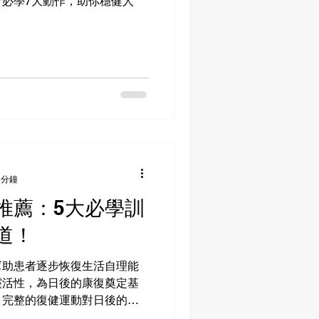
必學7大動作，助你穩健人
 分鐘
推薦：5大必學訓
道！
幫助患者逐步恢復生活自理能
靈活性，為日後的康復奠定基
，完整的復健運動對日後的康
你對於腦中風患者該做哪些復