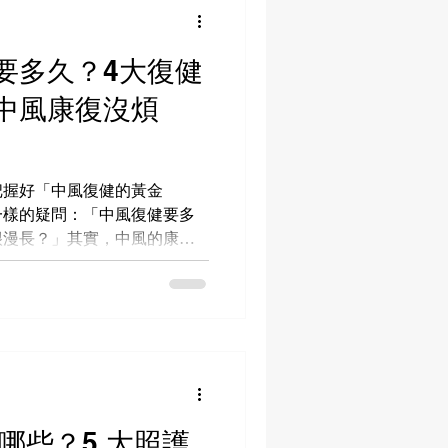
要多久？4大復健
中風康復沒煩
把握好「中風復健的黃金
一樣的疑問：「中風復健要多
很漫長？」其實，中風的康復
要在黃金期內進行適當的復健
有機會達成的。接下來，本文
的各階段復健重點，幫助你釐
！
有哪些？5 大照護