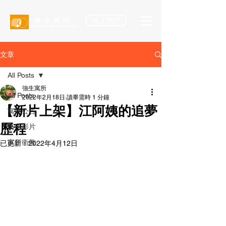
線上預約
文章
All Posts
強生寓所
All Posts
2022年2月18日
讀畢需時 1 分鐘
【新片上架】江阿姨的追夢
寓所公告
歷程
寓所影片
寓所衛教
已更新：
2022年4月12日