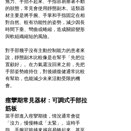
無力、手抬不起來、手指容易垂著不動
的狀態，常見會使用靜態副木。這類器
材主要是將手腕、手掌和手指固定在相
對自然、較有功能性的姿勢，減少因長
時間下垂、彎曲或蜷縮，造成關節變形
與軟組織縮短的風險。
對手部幾乎沒有主動控制能力的患者來
說，靜態副木比較像是在幫手「先把位
置顧好」。在力氣還沒回來之前，先把
手部姿勢維持住，對後續復健通常比較
有幫助，也能減少未來活動受限的機
會。
痙攣期常見器材：可調式手部拉
筋板
當手部進入痙攣期後，情況通常會從
「沒力」慢慢轉成「太緊」。這時手
指、手腕可能越來越容易蜷起來，甚至