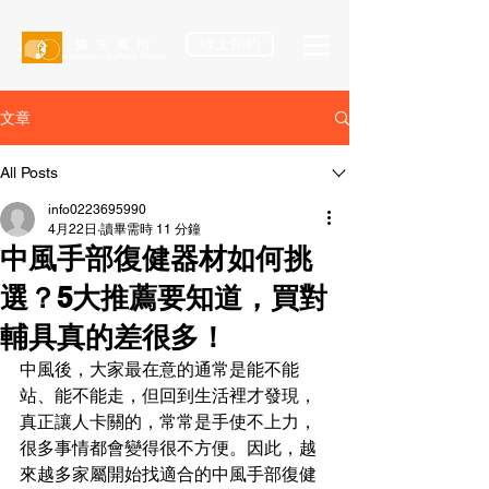
線上預約
文章
All Posts
info0223695990
4月22日
讀畢需時 11 分鐘
中風手部復健器材如何挑
選？5大推薦要知道，買對
輔具真的差很多！
中風後，大家最在意的通常是能不能
站、能不能走，但回到生活裡才發現，
真正讓人卡關的，常常是手使不上力，
很多事情都會變得很不方便。因此，越
來越多家屬開始找適合的中風手部復健