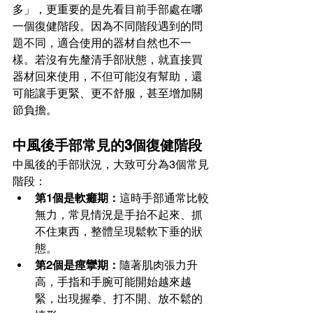
多」，更重要的是先看目前手部處在哪
一個復健階段。因為不同階段遇到的問
題不同，適合使用的器材自然也不一
樣。若沒有先釐清手部狀態，就直接買
器材回來使用，不但可能沒有幫助，還
可能讓手更緊、更不舒服，甚至增加關
節負擔。
中風後手部常見的3個復健階段
中風後的手部狀況，大致可分為3個常見
階段：
第1個是軟癱期：
這時手部通常比較
無力，常見情況是手抬不起來、抓
不住東西，整體呈現鬆軟下垂的狀
態。
第2個是痙攣期：
隨著肌肉張力升
高，手指和手腕可能開始越來越
緊，出現握拳、打不開、放不鬆的