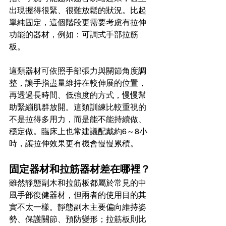
出現握得很緊、很難放鬆的狀況。比起
單純固定，這個階段更需要考慮有拉伸
功能的器材，例如：可調式手部拉筋
板。
這類器材可依照手部張力與關節角度調
整，讓手指盡量維持在較伸展的位置，
再透過長時間、低強度的方式，慢慢幫
助緊繃肌群放開。這類訓練比較重視的
不是拉得多用力，而是能不能持續做、
穩定做。臨床上也常建議配戴約6～8小
時，讓拉伸效果更有機會慢慢累積。
固定器材和拉筋器材差在哪裡？
雖然靜態副木和拉筋板都屬於常見的中
風手部復健器材，但兩者的使用目的其
實不太一樣。靜態副木主要偏向維持姿
勢、保護關節、預防變形；拉筋板則比