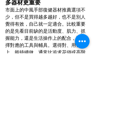
多器材更重要
市面上的中風手部復健器材推薦選項不
少，但不是買得越多越好，也不是別人
覺得有效，自己就一定適合。比較重要
的是先看目前缺的是活動度、肌力、抓
握能力，還是生活操作上的配合，再選
擇對應的工具與輔具。選得對、用得
上、能持續做，通常比追求花俏或高階
設備更實際。
中風手部復健器材買了就
夠嗎？綜合評估建議看這
邊！
很多人在挑選中風手部復健器材時，最
常出現的想法就是：只要器材買對了，
手部功能應該就會慢慢進步。這樣的期
待很自然，畢竟大家都希望能趕快找到
對身體有幫助的工具。不過實際上，器