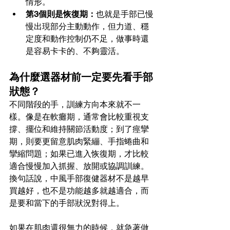
情形。
第3個則是恢復期：
也就是手部已慢
慢出現部分主動動作，但力道、穩
定度和動作控制仍不足，做事時還
是容易卡卡的、不夠靈活。
為什麼選器材前一定要先看手部
狀態？
不同階段的手，訓練方向本來就不一
樣。像是在軟癱期，通常會比較重視支
撐、擺位和維持關節活動度；到了痙攣
期，則要更留意肌肉緊繃、手指蜷曲和
攣縮問題；如果已進入恢復期，才比較
適合慢慢加入抓握、放開或協調訓練。
換句話說，中風手部復健器材不是越早
買越好，也不是功能越多就越適合，而
是要和當下的手部狀況對得上。
如果在肌肉還很無力的時候，就急著做