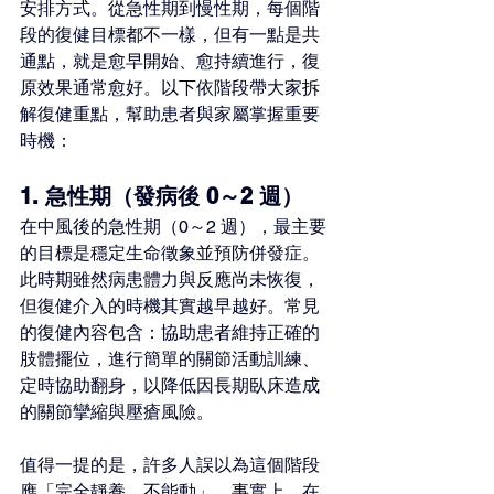
安排方式。從急性期到慢性期，每個階
段的復健目標都不一樣，但有一點是共
通點，就是愈早開始、愈持續進行，復
原效果通常愈好。以下依階段帶大家拆
解復健重點，幫助患者與家屬掌握重要
時機：
1. 急性期（發病後 0～2 週）
在中風後的急性期（0～2 週），最主要
的目標是穩定生命徵象並預防併發症。
此時期雖然病患體力與反應尚未恢復，
但復健介入的時機其實越早越好。常見
的復健內容包含：協助患者維持正確的
肢體擺位，進行簡單的關節活動訓練、
定時協助翻身，以降低因長期臥床造成
的關節攣縮與壓瘡風險。
值得一提的是，許多人誤以為這個階段
應「完全靜養、不能動」，事實上，在