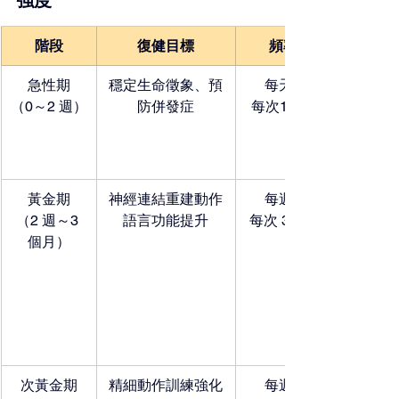
階段
復健目標
頻率與時間
急性期
穩定生命徵象、預
每天 1～2 次
（0～2 週）
防併發症
每次10～30 分鐘
黃金期
神經連結重建動作
每週 5～6 天
（2 週～3 
語言功能提升
每次 30～60 分鐘
個月）
次黃金期
精細動作訓練強化
每週 3～5 天