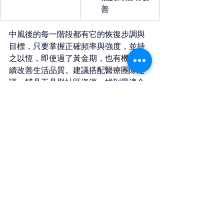
善
中風後的每一階段都有它的恢復步調與
目標，只要掌握正確頻率與強度，並持
之以恆，即使過了黃金期，也有機會持
續改善生活品質。建議搭配醫療團隊建
議、輔具工具與社區資源，找到最適合
的復健模式。
中風恢復期要快，黃金期
復健就要找對場所！
 以下用表格整理居家復健、門診復健及
強生寓所的區別及比較： 
項目
居家復健
門診復健（醫院）
（長照 2.0）
適合階段
出院後穩定期、慢
各階段皆可