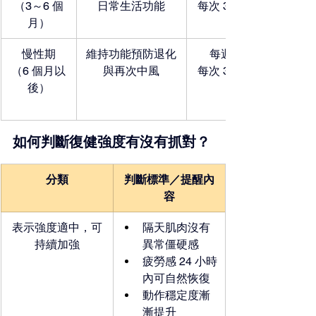
（3～6 個
日常生活功能
每次 30～60 分鐘
月）
慢性期
維持功能預防退化
每週 2～4 天
（6 個月以
與再次中風
每次 30～45 分鐘
後）
如何判斷復健強度有沒有抓對？
分類
判斷標準／提醒內
容
表示強度適中，可
隔天肌肉沒有
持續加強
異常僵硬感
疲勞感 24 小時
內可自然恢復
動作穩定度漸
漸提升