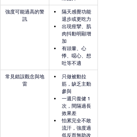
強度可能過高的警
隔天感覺功能
訊
退步或更吃力
出現痙攣、肌
肉抖動明顯增
加
有頭暈、心
悸、噁心、想
吐等不適
常見錯誤觀念與地
只做被動拉
雷
筋，缺乏主動
參與
一週只復健 1 
次，間隔過長
效果差
怕累完全不敢
流汗，強度過
低反而無助改